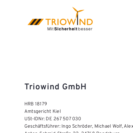
Zum
Inhalt
springen
Triowind GmbH
HRB 18179
Amtsgericht Kiel
USt-IDNr: DE 267 507 030
Geschäftsführer: Ingo Schröder, Michael Wolf, Al