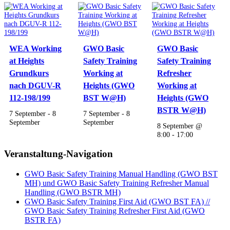
WEA Working
GWO Basic
GWO Basic
at Heights
Safety Training
Safety Training
Grundkurs
Working at
Refresher
nach DGUV-R
Heights (GWO
Working at
112-198/199
BST W@H)
Heights (GWO
BSTR W@H)
7 September
-
8
7 September
-
8
September
September
8 September @
8:00
-
17:00
Veranstaltung-Navigation
GWO Basic Safety Training Manual Handling (GWO BST
MH) und GWO Basic Safety Training Refresher Manual
Handling (GWO BSTR MH)
GWO Basic Safety Training First Aid (GWO BST FA) //
GWO Basic Safety Training Refresher First Aid (GWO
BSTR FA)