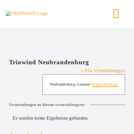
Zum
Inhalt
Togg
springen
Navi
Triowind Neubrandenburg
« Alle Veranstaltungen
Adresse
Neubrandenburg
,
Germany
Wegbeschreibung
Veranstaltungen an diesem veranstaltungsort
Es wurden keine Ergebnisse gefunden.
Hinweis