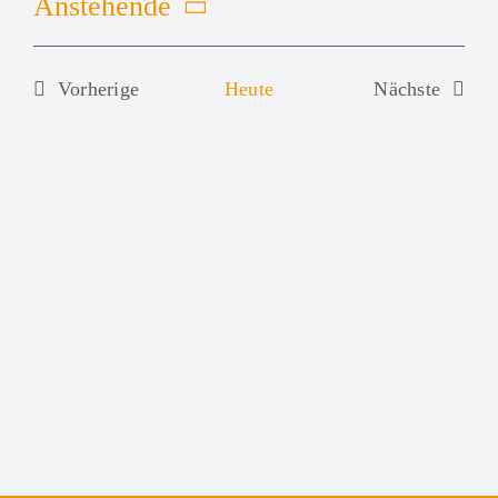
Anstehende
Datum
wählen.
Vorherige
Heute
Nächste
Veranstaltungen
Veranstalt