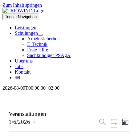
Zum Inhalt springen
Toggle Navigation
Leistungen
Schulungen
Arbeitssicherheit
E-Technik
Erste Hilfe
Sachkundiger PSAgA
Über uns
Jobs
Kontakt
2026-08-09T00:00:00+02:00
Veranstaltungen
Veranstaltun
Veran
Suche
1/6/2026
Monat
Ansic
Filter
Suche
Datum
Verbergen
Navig
Das
Kalender
wählen.
Filter
M
MONTAG
D
DIENSTAG
M
MITTWOCH
D
DONNERSTAG
F
FREITAG
S
SAMSTAG
S
SON
und